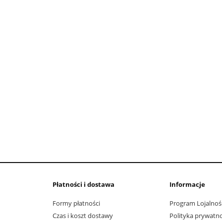
do koszyka
do koszyka
Płatności i dostawa
Informacje
Formy płatności
Program Lojalnoś
Czas i koszt dostawy
Polityka prywatno