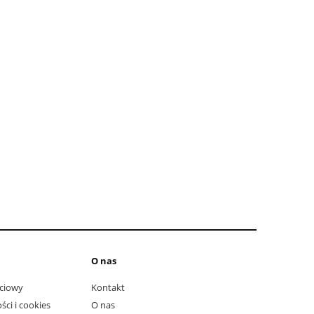
do koszyka
do ko
O nas
ciowy
Kontakt
ści i cookies
O nas