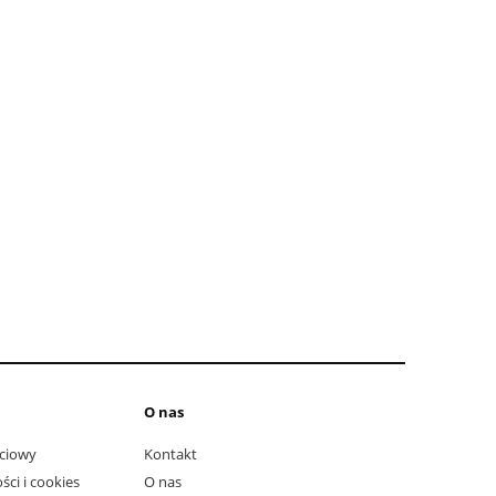
do koszyka
do ko
O nas
ciowy
Kontakt
ści i cookies
O nas