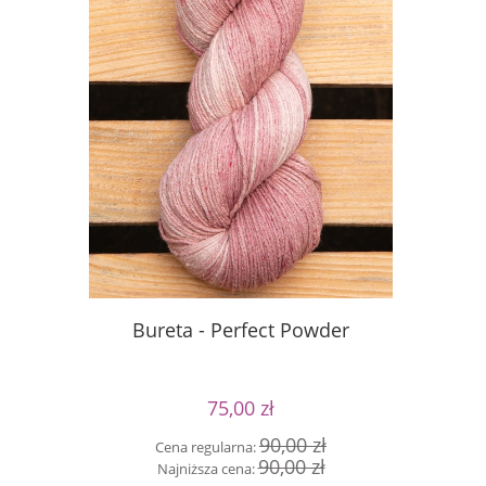
Bureta - Perfect Powder
Bureta
75,00 zł
90,00 zł
Cena regularna:
Cen
90,00 zł
Najniższa cena:
Naj