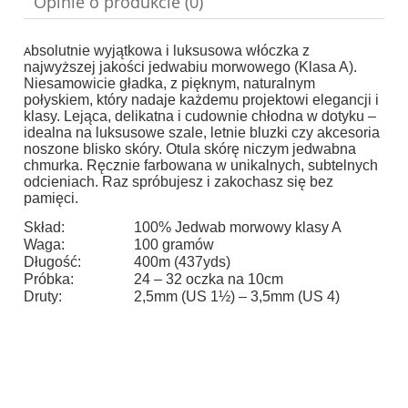
Opinie o produkcie (0)
A
bsolutnie wyjątkowa i luksusowa włóczka z
najwyższej jakości jedwabiu morwowego (Klasa A).
Niesamowicie gładka, z pięknym, naturalnym
połyskiem, który nadaje każdemu projektowi elegancji i
klasy. Lejąca, delikatna i cudownie chłodna w dotyku –
idealna na luksusowe szale, letnie bluzki czy akcesoria
noszone blisko skóry. Otula skórę niczym jedwabna
chmurka. Ręcznie farbowana w unikalnych, subtelnych
odcieniach. Raz spróbujesz i zakochasz się bez
pamięci.
Skład:
100% Jedwab morwowy klasy A
Waga:
100 gramów
Długość:
400m (437yds)
Próbka:
24 – 32 oczka na 10cm
Druty:
2,5mm (US 1½) – 3,5mm (US 4)