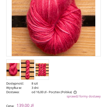
Dostępność:
8 szt
Wysyłka w:
3 dni
Dostawa:
od 16,00 zł
- Pocztex
(Polska)
sprawdź formy dostawy
Cena nie zawiera ewentualnych kosztów płatności
139,00 zł
Cena: