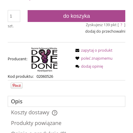
do koszyka
Zyskujesz
139
pkt [
?
]
szt.
dodaj do przechowalni
zapytaj o produkt
poleć znajomemu
Producent:
dodaj opinię
Kod produktu:
02060526
Opis
Koszty dostawy
Cena nie zawiera ewentualnych kosztów płatności
Produkty powiązane