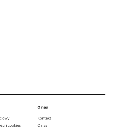
do koszyka
do ko
O nas
ciowy
Kontakt
ści i cookies
O nas