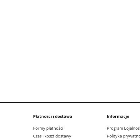
do koszyka
do koszyka
Płatności i dostawa
Informacje
Formy płatności
Program Lojalnoś
Czas i koszt dostawy
Polityka prywatno