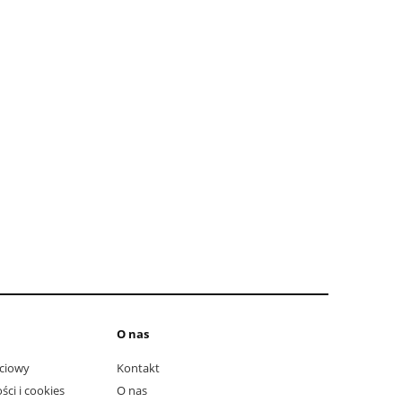
do koszyka
do ko
O nas
ciowy
Kontakt
ści i cookies
O nas