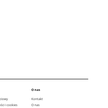
do ko
O nas
ciowy
Kontakt
ści i cookies
O nas