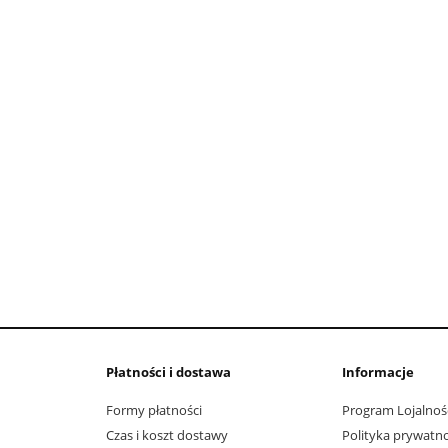
do koszyka
do koszyka
Płatności i dostawa
Informacje
Formy płatności
Program Lojalnoś
Czas i koszt dostawy
Polityka prywatno