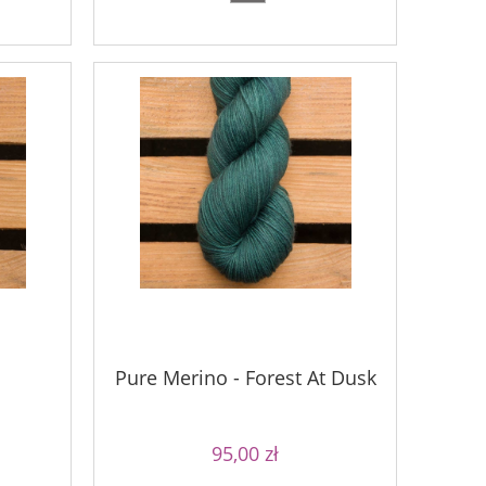
90,00 zł
Najniższa cena:
Najniższa ce
do koszyka
do ko
Pure Merino - Forest At Dusk
95,00 zł