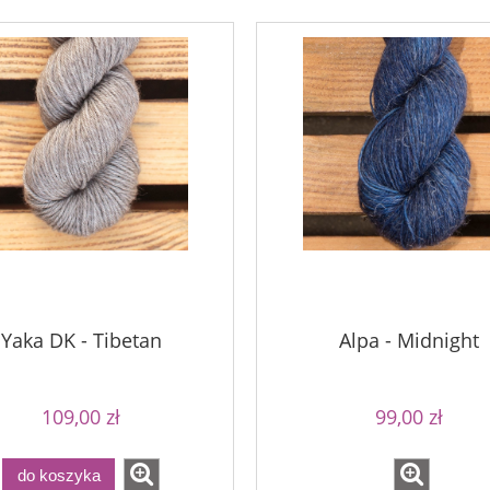
Yaka DK - Tibetan
Alpa - Midnight
na - Raspberry Sorbet
Simple Sock - 29
109,00 zł
99,00 zł
79,00 zł
54,00 zł
94,00 zł
69,00 zł
a regularna:
Cena regularna:
do koszyka