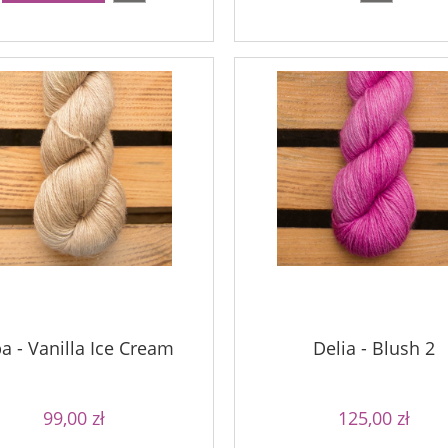
94,00 zł
69,00 zł
niższa cena:
Najniższa cena:
do koszyka
do koszyka
a - Vanilla Ice Cream
Delia - Blush 2
99,00 zł
125,00 zł