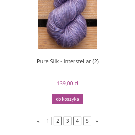
Pure Silk - Interstellar (2)
139,00 zł
do koszyka
«
1
2
3
4
5
»