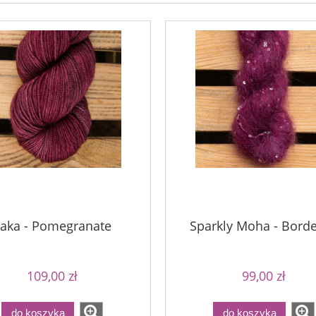
imple Sock - 04
Bureta - Dark Chocolate
54,00 zł
75,00 zł
69,00 zł
a regularna:
90,00 zł
69,00 zł
Cena regularna:
niższa cena:
90,00 zł
Najniższa cena:
do koszyka
aka - Pomegranate
Sparkly Moha - Bord
109,00 zł
99,00 zł
do koszyka
do koszyka