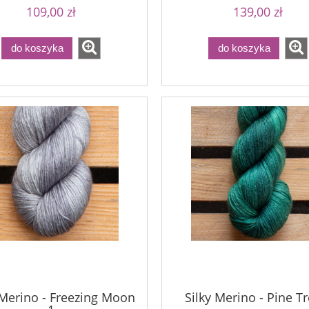
109,00 zł
139,00 zł
do koszyka
do koszyka
 Merino - Freezing Moon
Silky Merino - Pine Tr