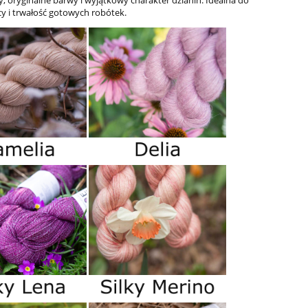
, oryginalne barwy i wyjątkowy charakter dzianin. Idealna do
cy i trwałość gotowych robótek.