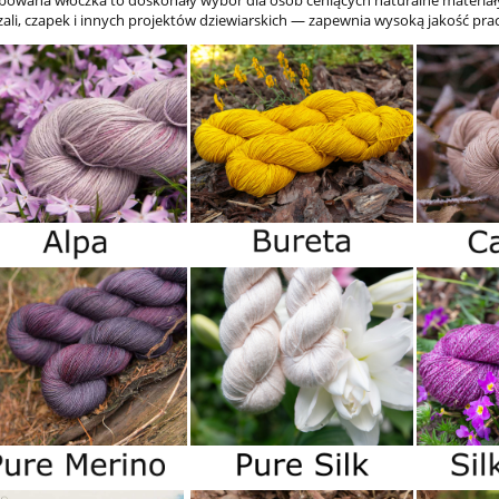
rbowana włóczka to doskonały wybór dla osób ceniących naturalne materiały
zali, czapek i innych projektów dziewiarskich — zapewnia wysoką jakość pra