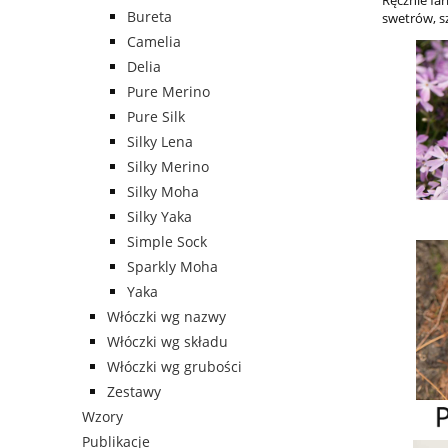
Ręcznie fa
Bureta
swetrów, s
Camelia
Delia
Pure Merino
Pure Silk
Silky Lena
Silky Merino
Silky Moha
Silky Yaka
Simple Sock
Sparkly Moha
Yaka
Włóczki wg nazwy
Włóczki wg składu
Włóczki wg grubości
Zestawy
Wzory
Publikacje