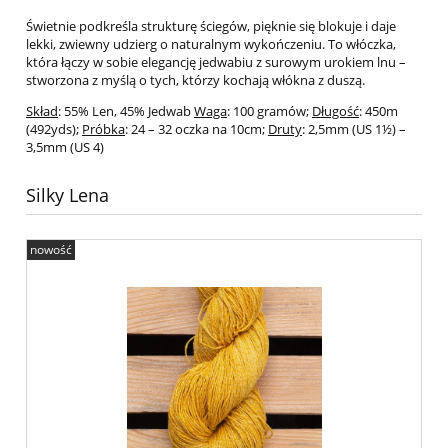
Świetnie podkreśla strukturę ściegów, pięknie się blokuje i daje
lekki, zwiewny udzierg o naturalnym wykończeniu. To włóczka,
która łączy w sobie elegancję jedwabiu z surowym urokiem lnu –
stworzona z myślą o tych, którzy kochają włókna z duszą.
Skład
: 55% Len, 45% Jedwab
Waga
: 100 gramów;
Długość
: 450m
(492yds);
Próbka
: 24 – 32 oczka na 10cm;
Druty
: 2,5mm (US 1½) –
3,5mm (US 4)
Silky Lena
nowość