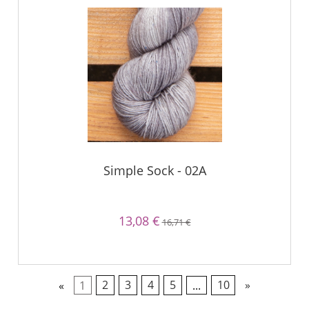
Simple Sock - 02A
13,08 €
16,71 €
«
1
2
3
4
5
...
10
»