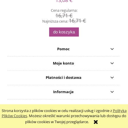
Cena regularna:
16,71 €
16,71 €
Najniższa cena:
do koszyka
Pomoc
Moje konto
Płatności i dostawa
Informacje
O nas
Strona korzysta z plików cookies w celu realizacji usług i zgodnie z
Polityką
Plików Cookies
. Możesz określić warunki przechowywania lub dostępu do
plików cookies w Twojej przeglądarce.
pokaż pełną wersję strony