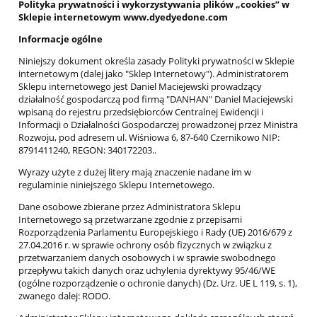
Polityka prywatności i wykorzystywania plików „cookies” w
Sklepie internetowym www.dyedyedone.com
Informacje ogólne
Niniejszy dokument określa zasady Polityki prywatności w Sklepie
internetowym (dalej jako "Sklep Internetowy"). Administratorem
Sklepu internetowego jest Daniel Maciejewski prowadzący
działalność gospodarczą pod firmą "DANHAN" Daniel Maciejewski
wpisaną do rejestru przedsiębiorców Centralnej Ewidencji i
Informacji o Działalności Gospodarczej prowadzonej przez Ministra
Rozwoju, pod adresem ul. Wiśniowa 6, 87-640 Czernikowo NIP:
8791411240, REGON: 340172203..
Wyrazy użyte z dużej litery mają znaczenie nadane im w
regulaminie niniejszego Sklepu Internetowego.
Dane osobowe zbierane przez Administratora Sklepu
Internetowego są przetwarzane zgodnie z przepisami
Rozporządzenia Parlamentu Europejskiego i Rady (UE) 2016/679 z
27.04.2016 r. w sprawie ochrony osób fizycznych w związku z
przetwarzaniem danych osobowych i w sprawie swobodnego
przepływu takich danych oraz uchylenia dyrektywy 95/46/WE
(ogólne rozporządzenie o ochronie danych) (Dz. Urz. UE L 119, s. 1),
zwanego dalej: RODO.