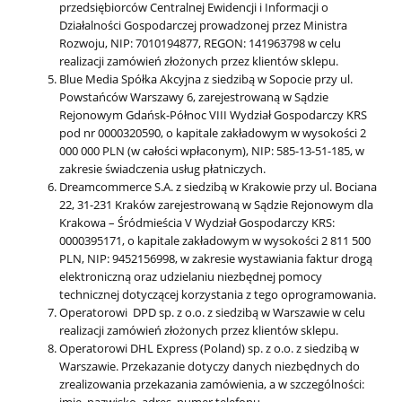
przedsiębiorców Centralnej Ewidencji i Informacji o
Działalności Gospodarczej prowadzonej przez Ministra
Rozwoju, NIP: 7010194877, REGON: 141963798 w celu
realizacji zamówień złożonych przez klientów sklepu.
Blue Media Spółka Akcyjna z siedzibą w Sopocie przy ul.
Powstańców Warszawy 6, zarejestrowaną w Sądzie
Rejonowym Gdańsk-Północ VIII Wydział Gospodarczy KRS
pod nr 0000320590, o kapitale zakładowym w wysokości 2
000 000 PLN (w całości wpłaconym), NIP: 585-13-51-185, w
zakresie świadczenia usług płatniczych.
Dreamcommerce S.A. z siedzibą w Krakowie przy ul. Bociana
22, 31-231 Kraków zarejestrowaną w Sądzie Rejonowym dla
Krakowa – Śródmieścia V Wydział Gospodarczy KRS:
0000395171, o kapitale zakładowym w wysokości 2 811 500
PLN, NIP: 9452156998, w zakresie wystawiania faktur drogą
elektroniczną oraz udzielaniu niezbędnej pomocy
technicznej dotyczącej korzystania z tego oprogramowania.
Operatorowi DPD sp. z o.o. z siedzibą w Warszawie w celu
realizacji zamówień złożonych przez klientów sklepu.
Operatorowi DHL Express (Poland) sp. z o.o. z siedzibą w
Warszawie. Przekazanie dotyczy danych niezbędnych do
zrealizowania przekazania zamówienia, a w szczególności: