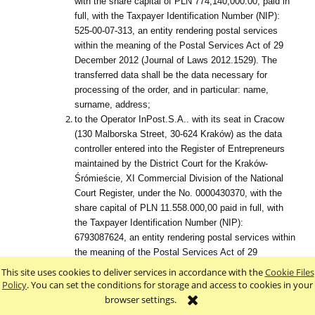
with the share capital of PLN 774,140,000.00, paid in
full, with the Taxpayer Identification Number (NIP):
525-00-07-313, an entity rendering postal services
within the meaning of the Postal Services Act of 29
December 2012 (Journal of Laws 2012.1529). The
transferred data shall be the data necessary for
processing of the order, and in particular: name,
surname, address;
to the Operator InPost.S.A.. with its seat in Cracow
(130 Malborska Street, 30-624 Kraków) as the data
controller entered into the Register of Entrepreneurs
maintained by the District Court for the Kraków-
Śrómieście, XI Commercial Division of the National
Court Register, under the No. 0000430370, with the
share capital of PLN 11.558.000,00 paid in full, with
the Taxpayer Identification Number (NIP):
6793087624, an entity rendering postal services within
the meaning of the Postal Services Act of 29
December 2012 (Journal of Laws 2012.1529). The
This site uses cookies to deliver services in accordance with the
Cookie Files
transferred data shall be the data necessary for
Policy
. You can set the conditions for storage and access to cookies in your
processing of the order, and in particular: name,
browser settings.
surname, address;