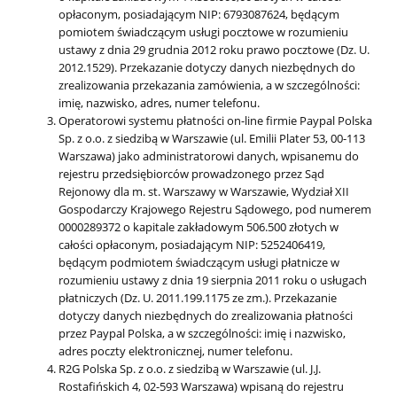
opłaconym, posiadającym NIP: 6793087624, będącym
pomiotem świadczącym usługi pocztowe w rozumieniu
ustawy z dnia 29 grudnia 2012 roku prawo pocztowe (Dz. U.
2012.1529). Przekazanie dotyczy danych niezbędnych do
zrealizowania przekazania zamówienia, a w szczególności:
imię, nazwisko, adres, numer telefonu.
Operatorowi systemu płatności on-line firmie Paypal Polska
Sp. z o.o. z siedzibą w Warszawie (ul. Emilii Plater 53, 00-113
Warszawa) jako administratorowi danych, wpisanemu do
rejestru przedsiębiorców prowadzonego przez Sąd
Rejonowy dla m. st. Warszawy w Warszawie, Wydział XII
Gospodarczy Krajowego Rejestru Sądowego, pod numerem
0000289372 o kapitale zakładowym 506.500 złotych w
całości opłaconym, posiadającym NIP: 5252406419,
będącym podmiotem świadczącym usługi płatnicze w
rozumieniu ustawy z dnia 19 sierpnia 2011 roku o usługach
płatniczych (Dz. U. 2011.199.1175 ze zm.). Przekazanie
dotyczy danych niezbędnych do zrealizowania płatności
przez Paypal Polska, a w szczególności: imię i nazwisko,
adres poczty elektronicznej, numer telefonu.
R2G Polska Sp. z o.o. z siedzibą w Warszawie (ul. J.J.
Rostafińskich 4, 02-593 Warszawa) wpisaną do rejestru