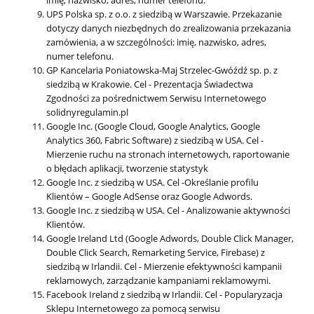
imię, nazwisko, adres, numer telefonu.
UPS Polska sp. z o.o. z siedzibą w Warszawie. Przekazanie
dotyczy danych niezbędnych do zrealizowania przekazania
zamówienia, a w szczególności: imię, nazwisko, adres,
numer telefonu.
GP Kancelaria Poniatowska-Maj Strzelec-Gwóźdź sp. p. z
siedzibą w Krakowie. Cel - Prezentacja Świadectwa
Zgodności za pośrednictwem Serwisu Internetowego
solidnyregulamin.pl
Google Inc. (Google Cloud, Google Analytics, Google
Analytics 360, Fabric Software) z siedzibą w USA. Cel -
Mierzenie ruchu na stronach internetowych, raportowanie
o błędach aplikacji, tworzenie statystyk
Google Inc. z siedzibą w USA. Cel -Określanie profilu
Klientów – Google AdSense oraz Google Adwords.
Google Inc. z siedzibą w USA. Cel - Analizowanie aktywności
Klientów.
Google Ireland Ltd (Google Adwords, Double Click Manager,
Double Click Search, Remarketing Service, Firebase) z
siedzibą w Irlandii. Cel - Mierzenie efektywności kampanii
reklamowych, zarządzanie kampaniami reklamowymi.
Facebook Ireland z siedzibą w Irlandii. Cel - Popularyzacja
Sklepu Internetowego za pomocą serwisu