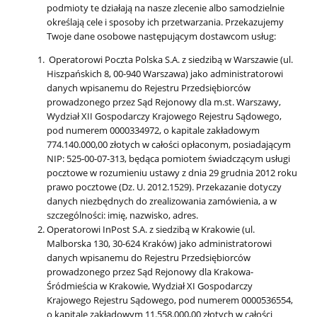
podmioty te działają na nasze zlecenie albo samodzielnie
określają cele i sposoby ich przetwarzania. Przekazujemy
Twoje dane osobowe następującym dostawcom usług:
Operatorowi Poczta Polska S.A. z siedzibą w Warszawie (ul.
Hiszpańskich 8, 00-940 Warszawa) jako administratorowi
danych wpisanemu do Rejestru Przedsiębiorców
prowadzonego przez Sąd Rejonowy dla m.st. Warszawy,
Wydział XII Gospodarczy Krajowego Rejestru Sądowego,
pod numerem 0000334972, o kapitale zakładowym
774.140.000,00 złotych w całości opłaconym, posiadającym
NIP: 525-00-07-313, będąca pomiotem świadczącym usługi
pocztowe w rozumieniu ustawy z dnia 29 grudnia 2012 roku
prawo pocztowe (Dz. U. 2012.1529). Przekazanie dotyczy
danych niezbędnych do zrealizowania zamówienia, a w
szczególności: imię, nazwisko, adres.
Operatorowi InPost S.A. z siedzibą w Krakowie (ul.
Malborska 130, 30-624 Kraków) jako administratorowi
danych wpisanemu do Rejestru Przedsiębiorców
prowadzonego przez Sąd Rejonowy dla Krakowa-
Śródmieścia w Krakowie, Wydział XI Gospodarczy
Krajowego Rejestru Sądowego, pod numerem 0000536554,
o kapitale zakładowym 11.558.000,00 złotych w całości