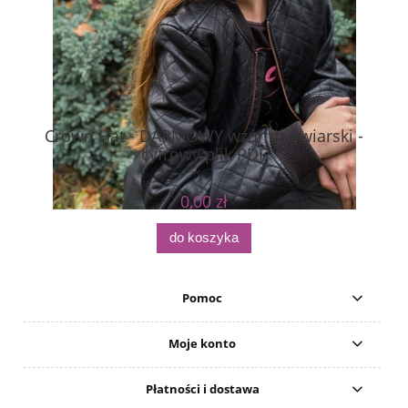
Crown Hat - DARMOWY wzór dziewiarski -
cyfrowy plik PDF
0,00 zł
do koszyka
Pomoc
Moje konto
Płatności i dostawa