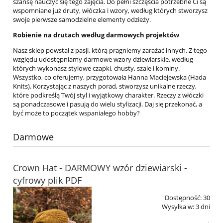
szansę nauczyć się tego zajęcia. Do pełni szczęścia potrzebne Ci są
wspomniane już druty, włóczka i wzory, według których stworzysz
swoje pierwsze samodzielne elementy odzieży.
Robienie na drutach według darmowych projektów
Nasz sklep powstał z pasji, którą pragniemy zarażać innych. Z tego
względu udostępniamy darmowe wzory dziewiarskie, według
których wykonasz stylowe czapki, chusty, szale i kominy.
Wszystko, co oferujemy, przygotowała Hanna Maciejewska (Hada
Knits). Korzystając z naszych porad, stworzysz unikalne rzeczy,
które podkreślą Twój styl i wyjątkowy charakter. Rzeczy z włóczki
są ponadczasowe i pasują do wielu stylizacji. Daj się przekonać, a
być może to początek wspaniałego hobby?
Darmowe
Crown Hat - DARMOWY wzór dziewiarski -
cyfrowy plik PDF
Dostępność:
30
Wysyłka w:
3 dni