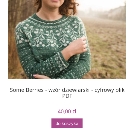
Some Berries - wzór dziewiarski - cyfrowy plik
M
PDF
40,00 zł
do koszyka