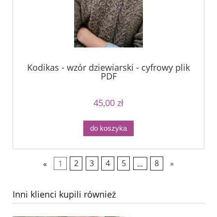
Kodikas - wzór dziewiarski - cyfrowy plik
PDF
45,00 zł
do koszyka
«
1
2
3
4
5
...
8
»
Inni klienci kupili również