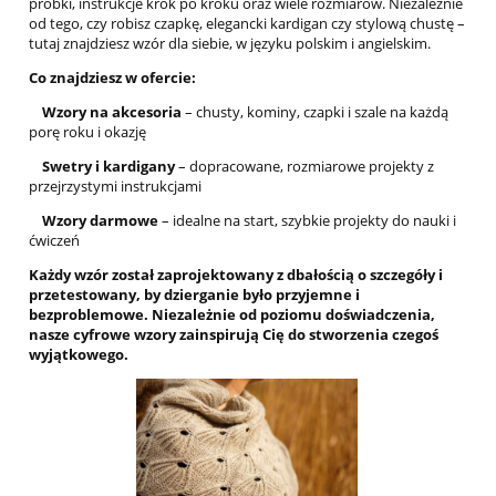
próbki, instrukcje krok po kroku oraz wiele rozmiarów. Niezależnie
od tego, czy robisz czapkę, elegancki kardigan czy stylową chustę –
tutaj znajdziesz wzór dla siebie, w języku polskim i angielskim.
Co znajdziesz w ofercie:
Wzory na akcesoria
– chusty, kominy, czapki i szale na każdą
porę roku i okazję
Swetry i kardigany
– dopracowane, rozmiarowe projekty z
przejrzystymi instrukcjami
Wzory darmowe
– idealne na start, szybkie projekty do nauki i
ćwiczeń
Każdy wzór został zaprojektowany z dbałością o szczegóły i
przetestowany, by dzierganie było przyjemne i
bezproblemowe. Niezależnie od poziomu doświadczenia,
nasze cyfrowe wzory zainspirują Cię do stworzenia czegoś
wyjątkowego.