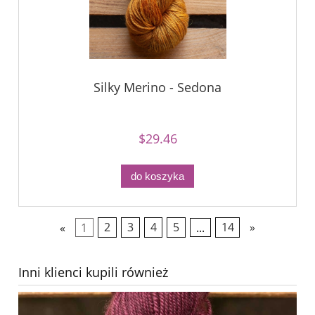
Silky Merino - Sedona
$29.46
do koszyka
«
1
2
3
4
5
...
14
»
Inni klienci kupili również