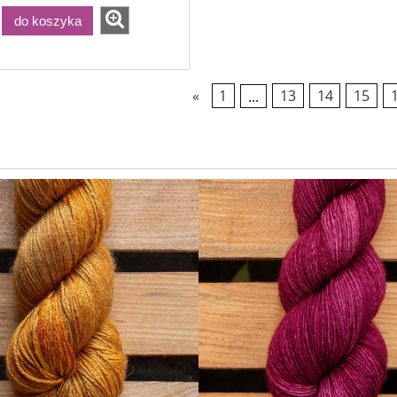
do koszyka
«
1
...
13
14
15