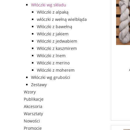
Włóczki wg składu
Włóczki z alpaką
włóczki z wełną wielbłąda
Włóczki z bawełną
Włóczki z jakiem
Włóczki z jedwabiem
Włóczki z kaszmirem
Włóczki z lnem
Włóczki z merino
Włóczki z moherem
Włóczki wg grubości
Zestawy
Wzory
Publikacje
Akcesoria
Warsztaty
Nowości
Promocje