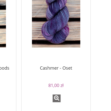
Woods
Cashmer - Oset
81,00 zł
Bureta -
Simple Sock - 02A