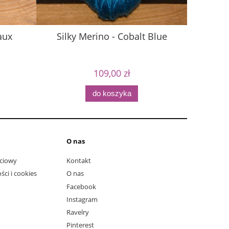
aux
Silky Merino - Cobalt Blue
Silky
109,00 zł
do koszyka
O nas
ciowy
Kontakt
ści i cookies
O nas
Facebook
Instagram
Ravelry
Pinterest