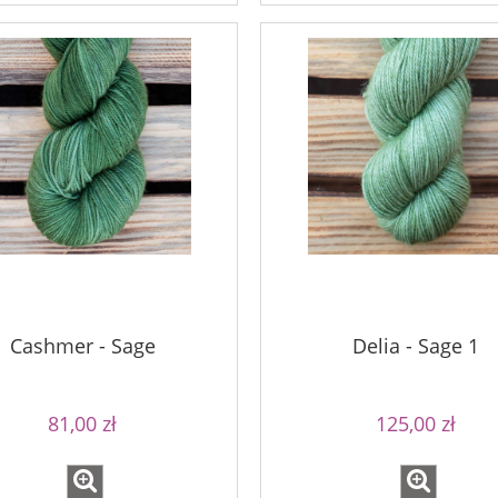
54,00 zł
75,00 zł
69,00 zł
a regularna:
90,00 zł
69,00 zł
Cena regularna:
niższa cena:
90,00 zł
Najniższa cena:
do koszyka
Cashmer - Sage
Delia - Sage 1
81,00 zł
125,00 zł