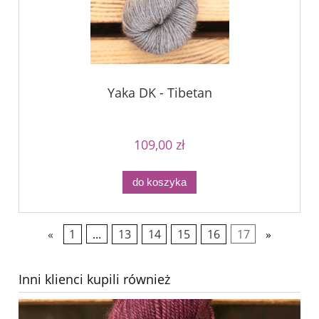
Yaka DK - Tibetan
109,00 zł
do koszyka
«
1
...
13
14
15
16
17
»
Inni klienci kupili również