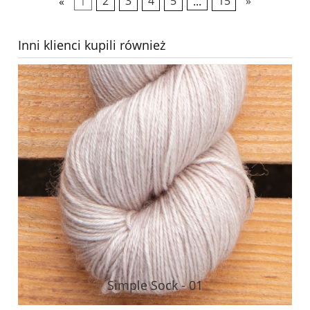
«
1
2
3
4
5
...
15
»
Inni klienci kupili również
Simple Sock - 01