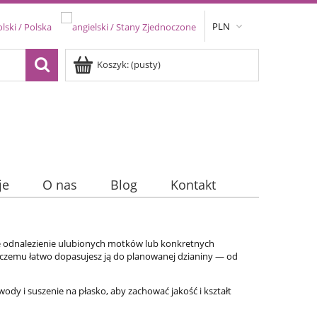
PLN
Koszyk:
(pusty)
je
O nas
Blog
Kontakt
ie odnalezienie ulubionych motków lub konkretnych
ki czemu łatwo dopasujesz ją do planowanej dzianiny — od
ody i suszenie na płasko, aby zachować jakość i kształt