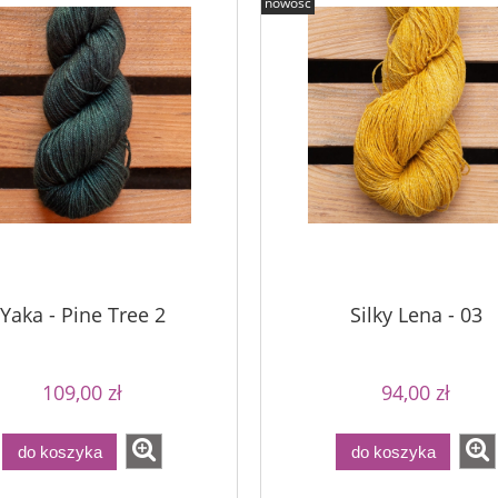
nowość
a - Palomino Gold
Bureta - Perfect Powder
75,00 zł
75,00 zł
90,00 zł
a regularna:
90,00 zł
90,00 zł
Cena regularna:
niższa cena:
90,00 zł
Najniższa cena:
do koszyka
Yaka - Pine Tree 2
Silky Lena - 03
109,00 zł
94,00 zł
do koszyka
do koszyka