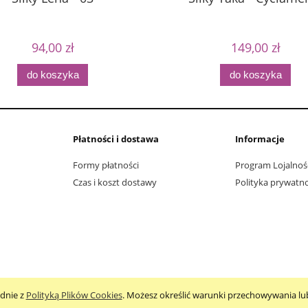
94,00 zł
149,00 zł
do koszyka
do koszyka
Płatności i dostawa
Informacje
Formy płatności
Program Lojalnoś
Czas i koszt dostawy
Polityka prywatno
odnie z
Polityką Plików Cookies
. Możesz określić warunki przechowywania lu
Sklep internetowy Shoper.pl