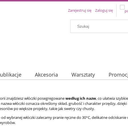
Zarejestruj się
Zaloguj się
ublikacje
Akcesoria
Warsztaty
Promoc
gorii znajdziesz włóczki posegregowane
według ich nazw
, co ułatwia szybk
da nazwa włóczki oznacza określony skład, grubość i charakter przędzy, dzię
esoriów po większe projekty, takie jak swetry czy chusty.
 od wybranej włóczki zalecamy pranie ręczne do 30°C, delikatne odciskanie w
wyrobów.