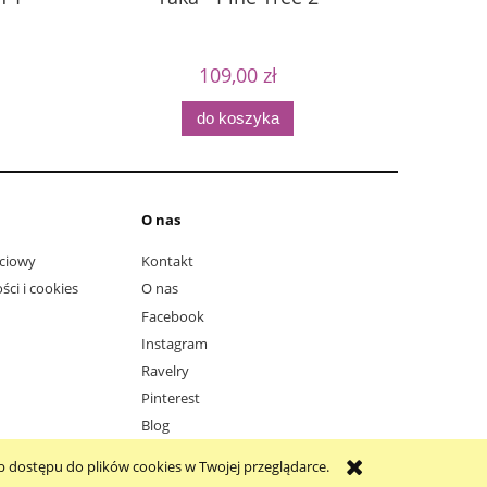
109,00 zł
do koszyka
O nas
ciowy
Kontakt
ści i cookies
O nas
Facebook
Instagram
Ravelry
Pinterest
Blog
b dostępu do plików cookies w Twojej przeglądarce.