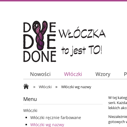
Nowości
Włóczki
Wzory
P
»
»
Włóczki
Włóczki wg nazwy
W tej kate
Menu
serii. Każ
lekkich akc
Włóczki
Niezależnie
Włóczki ręcznie farbowane
gotowych 
Włóczki wg nazwy