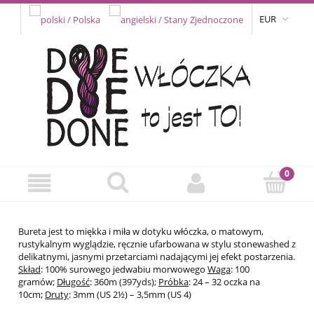
EUR
Bureta jest to miękka i miła w dotyku włóczka, o matowym,
rustykalnym wyglądzie, ręcznie ufarbowana w stylu stonewashed z
delikatnymi, jasnymi przetarciami nadającymi jej efekt postarzenia.
Skład
: 100% surowego jedwabiu morwowego
Waga
: 100
gramów;
Długość
: 360m (397yds);
Próbka
: 24 – 32 oczka na
10cm;
Druty
: 3mm (US 2½) – 3,5mm (US 4)