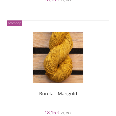
21,79 €
promocja
Bureta - Marigold
18,16 €
21,79 €