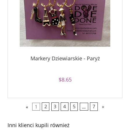
Markery Dziewiarskie - Paryż
$8.65
«
1
2
3
4
5
...
7
»
Inni klienci kupili również