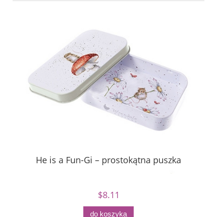
He is a Fun-Gi – prostokątna puszka
Św
$8.11
do koszyka