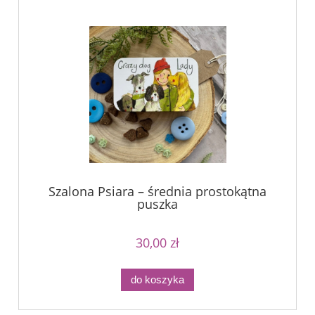
Szalona Psiara – średnia prostokątna
puszka
30,00 zł
do koszyka