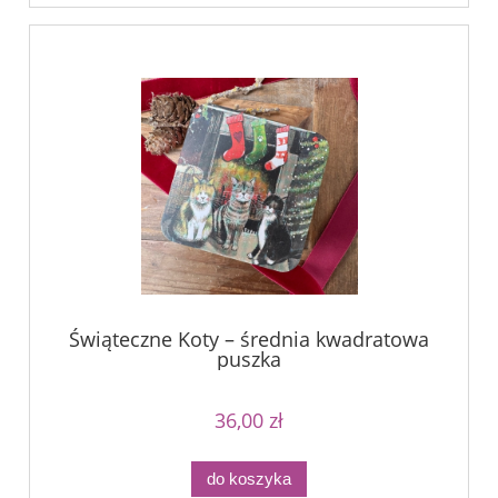
Świąteczne Koty – średnia kwadratowa
puszka
36,00 zł
do koszyka