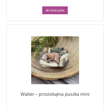
do koszyka
Walter – prostokątna puszka mini