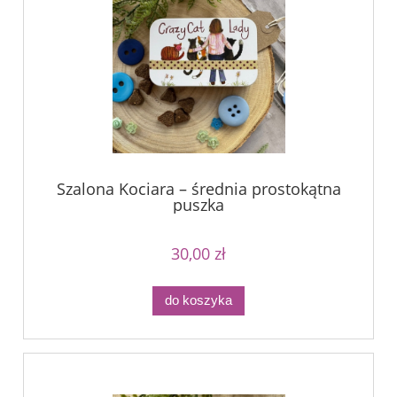
Szalona Kociara – średnia prostokątna
puszka
30,00 zł
do koszyka