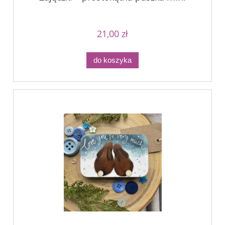
21,00 zł
do koszyka