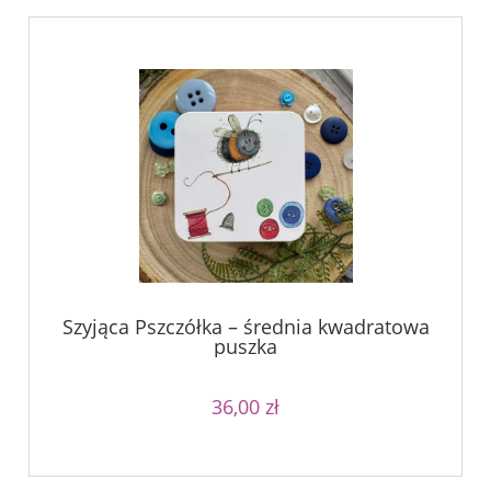
Szyjąca Pszczółka – średnia kwadratowa
puszka
36,00 zł