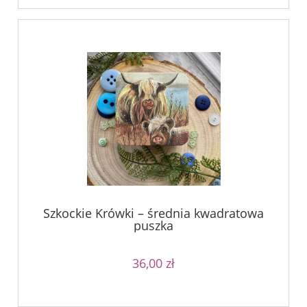
Szkockie Krówki – średnia kwadratowa
puszka
36,00 zł