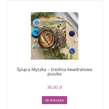
Śpiąca Myszka – średnia kwadratowa
puszka
36,00 zł
do koszyka