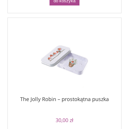
do koszyka
The Jolly Robin – prostokątna puszka
30,00 zł